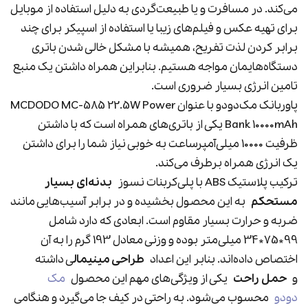
می‌کند. در مسافرت و یا طبیعت‌گردی به دلیل استفاده از موبایل
برای تهیه عکس و فیلم‌های زیبا یا استفاده از اسپیکر برای چند
برابر کردن لذت تفریح، همیشه با مشکل خالی شدن باتری
دستگاه‌هایمان مواجه هستیم. بنابراین همراه داشتن یک منبع
تامین انرژی بسیار ضروری است.
پاوربانک مک‌دودو با عنوان MCDODO MC-585 22.5W Power
Bank 10000mAh یکی از باتری‌های همراه است که با داشتن
ظرفیت 10000 میلی‌آمپرساعت به خوبی نیاز شما را برای داشتن
یک انرژی همراه برطرف می‌کند.
ترکیب پلاستیک ABS با پلی‌کربنات نسوز
بدنه‌ای بسیار
مستحکم
به این محصول بخشیده و در برابر آسیب‌هایی مانند
ضربه و حرارت بسیار مقاوم است. ابعادی که دارد شامل
99*75*34 میلی‌متر بوده و وزنی معادل 193 گرم را به آن
اختصاص داده‌اند. بنابر این اعداد
طراحی مینیمال
ی داشته
و
حمل راحت
یکی از ویژگی‌های مهم این محصول
مک
دودو
محسوب می‌شود. به راحتی در کیف جا می‌گیرد و هنگامی