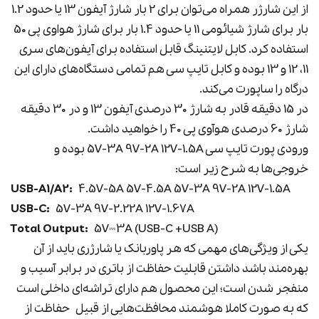
از این شارژر همراه می‌توان برای 2 بار شارژ آیفون 13 یا حدود 1.2
بار برای شارژ شیائومی 11 یا حدود 1.4 بار برای شارژ هواوی پی 50
استفاده کرد. کابل لایتنینگ قابل استفاده برای آیفون‌های سری
11، 12 و 13 بوده و کابل تایپ سی هم تمامی دستگاه‌های دارای این
درگاه را ساپورت می‌کند.
در 15 دقیقه قادر به شارژ 30 درصدی آیفون 13 و در 30 دقیقه
شارژ 60 درصدی هوآوی پی 40 را خواهید داشت.
ورودی پورت تایپ سی 5V-3A 9V-2A 12V-1.5A بوده و
خروجی‌ها به شرح زیر است:
USB-A1/A2:
4.5V-5A 5V-4.5A 5V-3A 9V-2A 12V-1.5A
USB-C:
5V-3A 9V-2.22A 12V-1.67A
Total Output:
5V⎓3A (USB-C +USB A)
یکی از ویژگی‌های مهمی که هر پاوربانک یا شارژری باید از آن
بهره‌مند باشد داشتن قابلیت حفاظت از باتری در برابر آسیب و
منفجر شدن است؛ این محصول هم دارای تراشه‌ای داخلی است
که به صورت کاملا هوشمند محافظت‌هایی از قبیل
حفاظت از