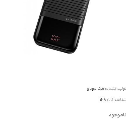
تولید کننده:
مک دودو
شناسه کالا:
148
ناموجود