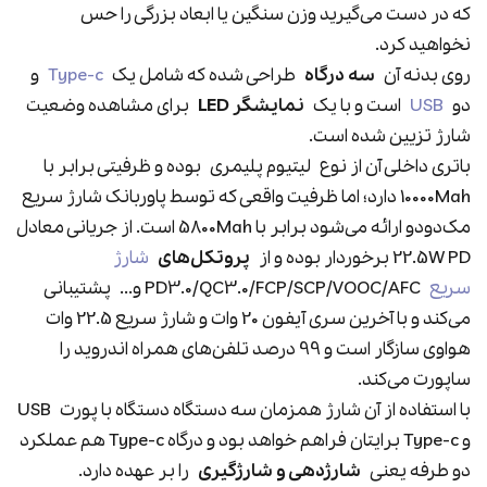
که در دست می‌گیرید وزن سنگین یا ابعاد بزرگی را حس
نخواهید کرد.
روی بدنه آن
سه درگاه
طراحی شده که شامل یک
Type-c
و
دو
USB
است و با یک
نمایشگر LED
برای مشاهده وضعیت
شارژ تزیین شده است.
باتری داخلی آن از نوع
لیتیوم پلیمری
بوده و ظرفیتی برابر با
10000Mah دارد؛ اما ظرفیت واقعی که توسط پاوربانک شارژ سریع
مک‌دودو ارائه می‌شود برابر با 5800Mah است. از جریانی معادل
22.5W PD برخوردار بوده و از
پروتکل‌های
شارژ
سریع
PD3.0/QC3.0/FCP/SCP/VOOC/AFC و...
پشتیبانی
می‌کند و با آخرین سری آیفون 20 وات و شارژ سریع 22.5 وات
هواوی سازگار است و 99 درصد تلفن‌های همراه اندروید را
ساپورت می‌کند.
با استفاده از آن شارژ همزمان سه دستگاه دستگاه با پورت
USB
و Type-c برایتان فراهم خواهد بود و درگاه Type-c هم عملکرد
دو طرفه یعنی
شارژدهی و شارژگیری
را بر عهده دارد.