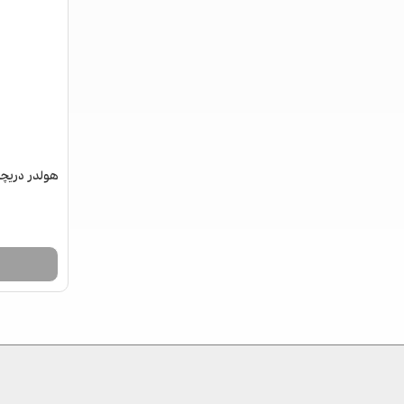
هولدر دریچه ک