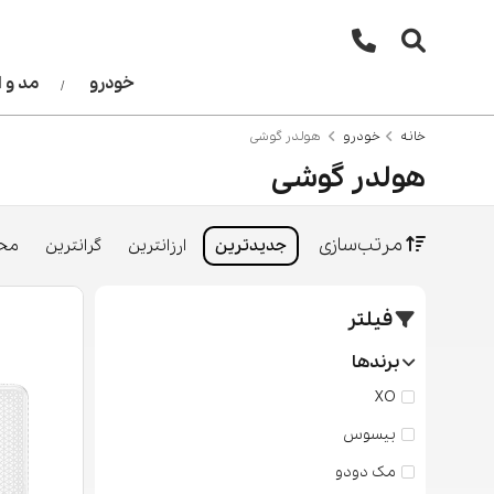
خودرو
مد و 
خانه
خودرو
هولدر گوشی
هولدر گوشی
مرتب‌سازی
جدیدترین
ارزانترین
گرانترین
محب
فیلتر
برندها
XO
بیسوس
مک دودو