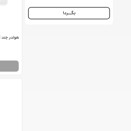
بگــــرد!
هولدر چند 