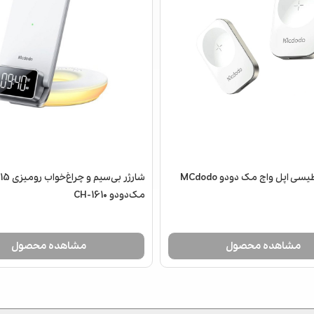
سی اپل واچ مک دودو MCdodo
مک‌دودو CH-1610
مشاهده محصول
مشاهده محصول