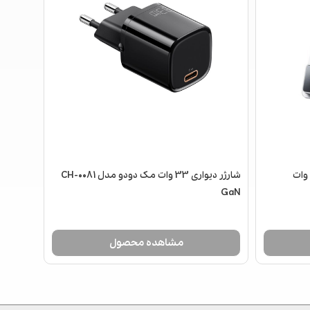
شارژر بی‌سیم و چراغ‌خواب رومیزی 15 وات
شارژر دیواری 33 وات مک دودو مدل CH-0081
GaN
مشاهده محصول