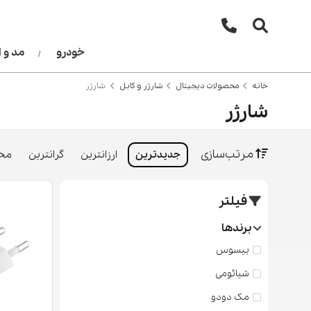
خودرو
مد و 
خانه
محصولات دیجیتال
شارژر و کابل
شارژر
شارژر
مرتب‌سازی
جدیدترین
ارزانترین
گرانترین
محب
فیلتر
برندها
بیسوس
شیائومی
مک دودو