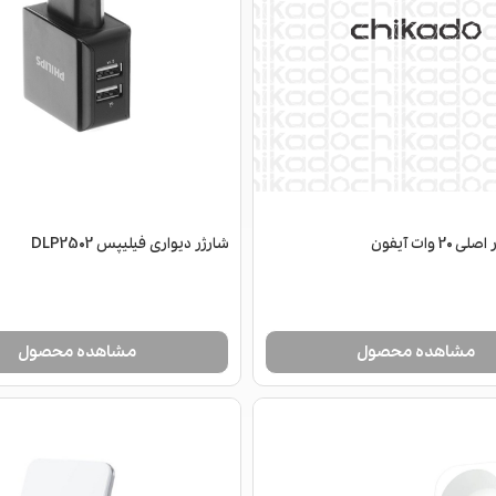
2 وات آیفون
شارژر دیواری فیلیپس DLP2502
مشاهده محصول
مشاهده محصول