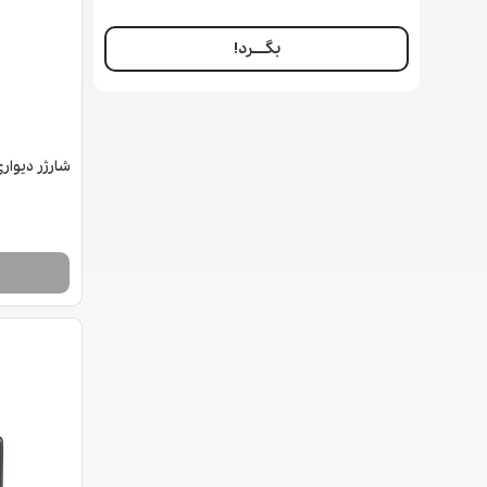
بگــــرد!
شارژر دیوا