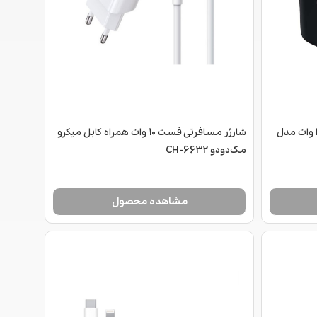
شارژر دیواری فست شارژ بیسوس 30 وات مدل
شارژر مسافرتی فست 10 وات همراه کابل میکرو
مک‌دودو CH-6632
مشاهده محصول