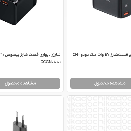
شارژر دیواری فست‌شارژ 120 وات مک دودو CH-
CCGN010101
مشاهده محصول
مشاهده محصول