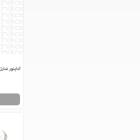
آداپتور شارژر اصلی 0