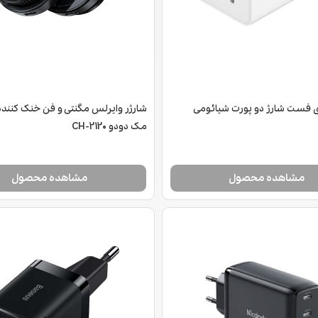
ری فست شارژ دو پورت شیائومی
شارژر وایرلس مگنتی و فن خنک کنند
مک دودو CH-2120
مشاهده محصول
مشاهده محصول