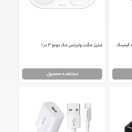
ه گیمینگ
شارژر مگنت وایرلس مک دودو 3 در 1
مشاهده محصول