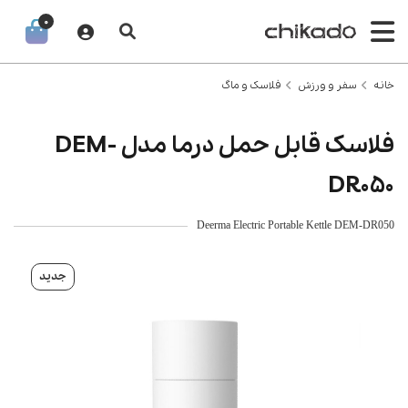
0
خانه
سفر و ورزش
فلاسک و ماگ
فلاسک قابل حمل درما مدل DEM-
DR050
Deerma Electric Portable Kettle DEM-DR050
جدید