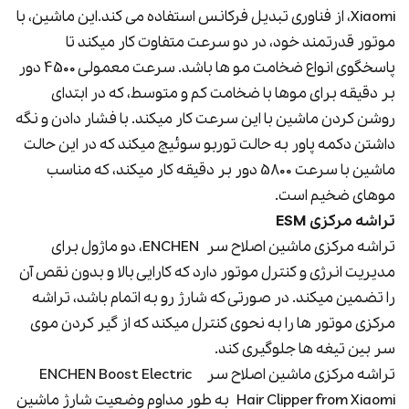
Xiaomi، از فناوری تبدیل فرکانس استفاده می کند.این ماشین، با
موتور قدرتمند خود، در دو سرعت متفاوت کار میکند تا
پاسخگوی انواع ضخامت مو ها باشد. سرعت معمولی 4500 دور
بر دقیقه برای موها با ضخامت کم و متوسط، که در ابتدای
روشن کردن ماشین با این سرعت کار میکند. با فشار دادن و نگه
داشتن دکمه پاور به حالت توربو سوئیچ میکند که در این حالت
ماشین با سرعت 5800 دور بر دقیقه کار میکند، که مناسب
موهای ضخیم است.
تراشه مرکزی ESM
تراشه مرکزی ماشین اصلاح سر ENCHEN، دو ماژول برای
مدیریت انرژی و کنترل موتور دارد که کارایی بالا و بدون نقص آن
را تضمین میکند. در صورتی که شارژ رو به اتمام باشد، تراشه
مرکزی موتور ها را به نحوی کنترل میکند که از گیر کردن موی
سر بین تیغه ها جلوگیری کند.
تراشه مرکزی ماشین اصلاح سر ENCHEN Boost Electric
Hair Clipper from Xiaomi به طور مداوم وضعیت شارژ ماشین