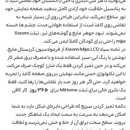
می‌توانید با هر شی دیگری یا حتی با انگشتان خود نقاشی کنید تا
به پتانسیل خلاقیت خود آزادی کامل بدهید.صفحه نمایش خود
نور ساطع نمی‌کند، بنابراین طراحی روی آن بسیار شبیه به
نقاشی روی کاغذ است؛ از استفاده طولانی مدت، چشم ها خسته
نمی‌شوند. نبود جوهر مایع و گوشه‌های تیز، تبلت Xiaomi
mijia را حتی برای کودکان کاملاً ایمن می کند.
در تخته سیاه Xiaomi Mijia LCD از فرمولاسیون کریستال مایع،
نوشتن با رنگ آبی-سبز استفاده شده و با مصرف برق صفر کار
می‌کند و در حین تمیز کردن فقط یک شارژ کوچک صرف می‌کند.
با این تکنولوژی حسی مانند نوشتن برروی صفحه کاغذ را تجربه
خواهید کرد. حتی اگر هر روز صد بار نقاشی‌ها را رها کنید، فقط
یک باتری خالی برای تبلت MiHome برای
365 روز
کار کافی
است.
دکمه تمیز کردن سریع که طراحی دایره‌ای شکل دارد به شما
امکان می‌دهد به سرعت به سمت ایجاد یک شاهکار جدید
بروید. سطح سخت براق آن از خط و خش نمی‌ترسد و لطافت