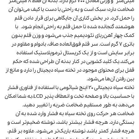
میلی‌متر
و وزنی معادل 700 گرم دارد. بدنه آن فقط 8 میلی‌متر
ضخامت دارد؛ سبک است و به راحتی با دست یا کیف می‌توان آن
را حمل کرد. در بخش کناری آن جایگاهی برای قرار دادن قلم
هوشمند گنجانده شده تا حمل قلم به راحتی انجام شود. با
کمک چهار آهن‌ربای نئودیمیم جذب می‌شود و وزن قلم بدون
باتری 7 گرم است. سر قلم فوق‌العاده صاف، بادوام و مقاوم در
برابر سایش است و از یک کریستال ترموپلاستیک استفاده
می‌کند.
یک کلید کشویی در کنار بدنه آن طراحی شده که حکم
قفل برای محتوای موجود در تخته سیاه دیجیتال را دارد و مانع از
بین رفتن آن‌ها می‌شود.
تخته سیاه دیجیتالی 20 اینچ شیائومی با استفاده از فناوری فشار
با حساسیت بالا و صفحه تخت و انعطاف پذیر LCD،به شما امکان
می‌دهد به طور مستقیم ضخامت ضربه را تغییر دهید.
ضخامت هر حرکت روی تخته سیاه به ​​فشار وارد شده به آن
بستگی دارد. هرچه فشار بیشتر باشد، نوشته ضخیم‌تر است و
هرچه فشار کمتر باشد نوشته باریک‌تر می‌شود. علاوه بر قلم،