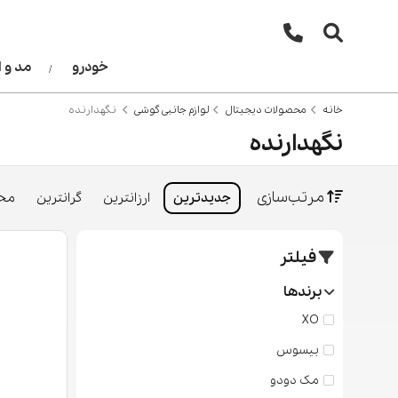
خودرو
مد و 
خانه
محصولات دیجیتال
لوازم جانبی گوشی
نگهدارنده
نگهدارنده
مرتب‌سازی
جدیدترین
ارزانترین
گرانترین
محب
فیلتر
برندها
XO
بیسوس
مک دودو