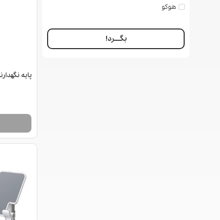
هوکو
بگــــرد!
پایه نگهدارنده 