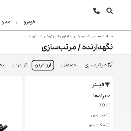
خودرو
مد و 
خانه
محصولات دیجیتال
لوازم جانبی گوشی
نگهدارنده
نگهدارنده / مرتب‌سازی
مرتب‌سازی
جدیدترین
ارزانترین
گرانترین
محب
فیلتر
برندها
XO
بیسوس
مک دودو