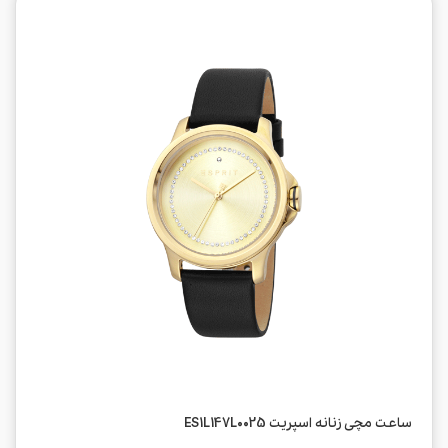
ساعت مچی زنانه اسپریت ES1L147L0025