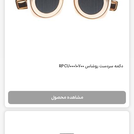
دکمه سردست روشاس RPCU00010700
مشاهده محصول