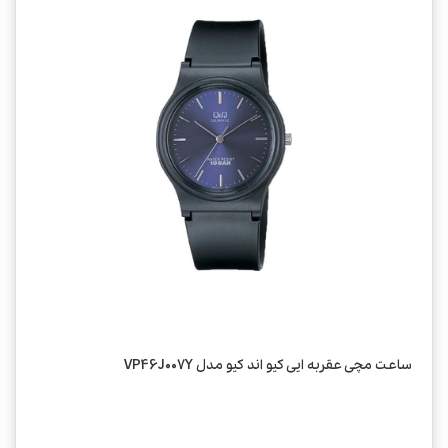
ساعت مچی عقربه ایی کیو اند کیو مدل VP46J007Y