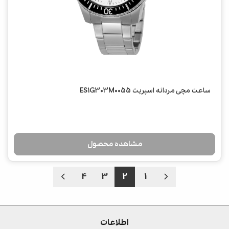
ساعت مچی مردانه اسپریت ES1G303M0055
مشاهده محصول
4
3
2
1
اطلاعات