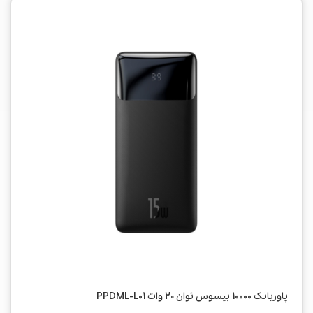
پاوربانک 10000 بیسوس توان ۲۰ وات PPDML-L01