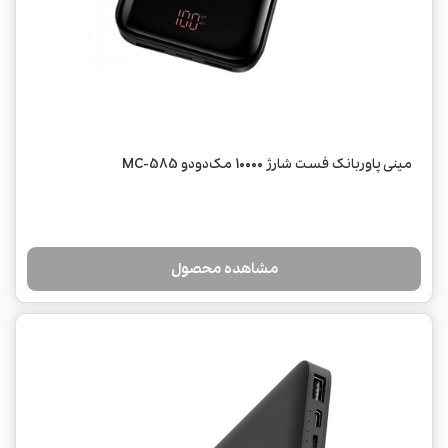
مینی پاوربانک فست شارژ 10000 مک‌دودو MC-585
مشاهده محصول