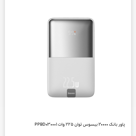
پاور بانک 20000 بیسوس توان ۲۲۵ وات PPBD030001