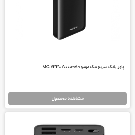
پاور بانک سریع مک دودو MC-7330 20000mAh
مشاهده محصول